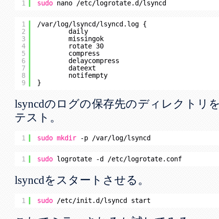
1
sudo
nano 
/etc/logrotate
.d
/lsyncd
1
/var/log/lsyncd/lsyncd
.log {
2
daily
3
missingok
4
rotate 30
5
compress
6
delaycompress
7
dateext
8
notifempty
9
}
lsyncdのログの保存先のディレクト
テスト。
1
sudo
mkdir
-p 
/var/log/lsyncd
1
sudo
logrotate -d 
/etc/logrotate
.conf
lsyncdをスタートさせる。
1
sudo
/etc/init
.d
/lsyncd
start