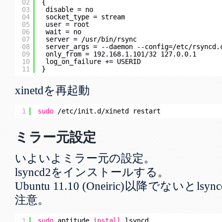
02
{
03
disable = no
04
socket_type = stream
05
user = root
06
wait = no
07
server = 
/usr/bin/rsync
08
server_args = --daemon --config=
/etc/rsyncd
.
09
only_from = 192.168.1.101
/32
127.0.0.1
10
log_on_failure += USERID
11
}
xinetdを再起動
1
sudo
/etc/init
.d
/xinetd
restart
ミラー元設定
いよいよミラー元の設定。
lsyncd2をインストールする。
Ubuntu 11.10 (Oneiric)以降でない
注意。
1
sudo
aptitude 
install
lsyncd