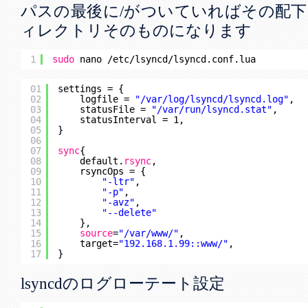
パスの最後に/がついていればその配
ィレクトリそのものになります
1
sudo
nano 
/etc/lsyncd/lsyncd
.conf.lua
01
settings = {
02
logfile = 
"/var/log/lsyncd/lsyncd.log"
,
03
statusFile = 
"/var/run/lsyncd.stat"
,
04
statusInterval = 1,
05
}
06
07
sync
{
08
default.
rsync
,
09
rsyncOps = {
10
"-ltr"
,
11
"-p"
,
12
"-avz"
,
13
"--delete"
14
},
15
source
=
"/var/www/"
,
16
target=
"192.168.1.99::www/"
,
17
}
lsyncdのログローテート設定