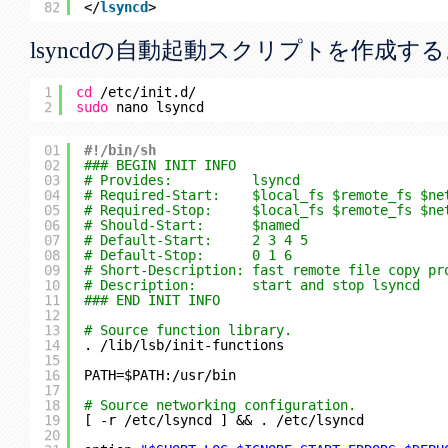
82
</
lsyncd
>
lsyncdの自動起動スクリプトを作成する
1
cd
/etc/init
.d/
2
sudo
nano lsyncd
01
#!/bin/sh
02
### BEGIN INIT INFO
03
# Provides:          lsyncd
04
# Required-Start:    $local_fs $remote_fs $ne
05
# Required-Stop:     $local_fs $remote_fs $ne
06
# Should-Start:      $named
07
# Default-Start:     2 3 4 5
08
# Default-Stop:      0 1 6
09
# Short-Description: fast remote file copy pr
10
# Description:       start and stop lsyncd
11
### END INIT INFO
12
13
# Source function library.
14
. 
/lib/lsb/init-functions
15
16
PATH=$PATH:
/usr/bin
17
18
# Source networking configuration.
19
[ -r 
/etc/lsyncd
] && . 
/etc/lsyncd
20