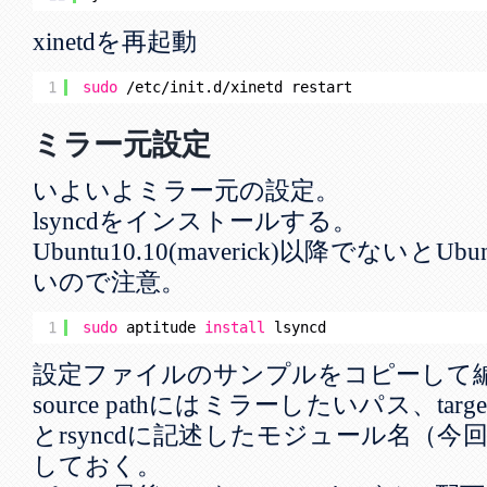
xinetdを再起動
1
sudo
/etc/init
.d
/xinetd
restart
ミラー元設定
いよいよミラー元の設定。
lsyncdをインストールする。
Ubuntu10.10(maverick)以降でない
いので注意。
1
sudo
aptitude 
install
lsyncd
設定ファイルのサンプルをコピーして
source pathにはミラーしたいパス、targ
とrsyncdに記述したモジュール名（今
しておく。