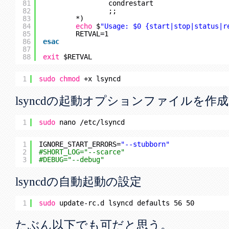
81
condrestart
82
;;
83
*)
84
echo
$
"Usage: $0 {start|stop|status|r
85
RETVAL=1
86
esac
87
88
exit
$RETVAL
1
sudo
chmod
+x lsyncd
lsyncdの起動オプションファイルを作成
1
sudo
nano 
/etc/lsyncd
1
IGNORE_START_ERRORS=
"--stubborn"
2
#SHORT_LOG="--scarce"
3
#DEBUG="--debug"
lsyncdの自動起動の設定
1
sudo
update-rc.d lsyncd defaults 56 50
たぶん以下でも可だと思う。