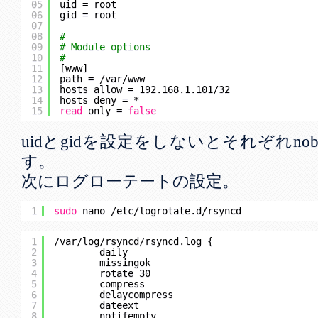
05
uid = root
06
gid = root
07
08
#
09
# Module options
10
#
11
[www]
12
path = 
/var/www
13
hosts allow = 192.168.1.101
/32
14
hosts deny = *
15
read
only = 
false
uidとgidを設定をしないとそれぞれnobo
す。
次にログローテートの設定。
1
sudo
nano 
/etc/logrotate
.d
/rsyncd
1
/var/log/rsyncd/rsyncd
.log {
2
daily
3
missingok
4
rotate 30
5
compress
6
delaycompress
7
dateext
8
notifempty