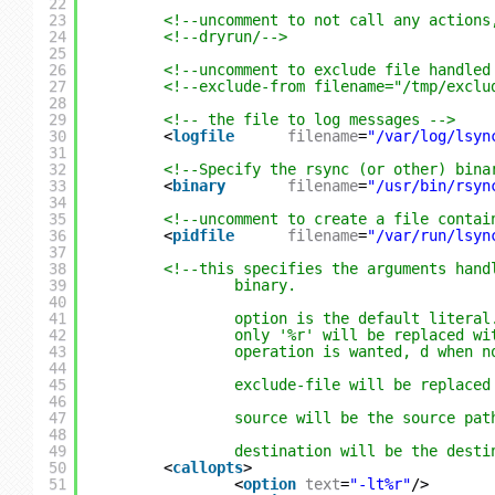
22
23
<!--uncomment to not call any actions
24
<!--dryrun/-->
25
26
<!--uncomment to exclude file handled
27
<!--exclude-from filename="/tmp/exclu
28
29
<!-- the file to log messages -->
30
<
logfile
filename
=
"/var/log/lsyn
31
32
<!--Specify the rsync (or other) bina
33
<
binary
filename
=
"/usr/bin/rsyn
34
35
<!--uncomment to create a file contai
36
<
pidfile
filename
=
"/var/run/lsyn
37
38
<!--this specifies the arguments hand
39
binary.
40
41
option is the default literal
42
only '%r' will be replaced wi
43
operation is wanted, d when n
44
45
exclude-file will be replaced
46
47
source will be the source pat
48
49
destination will be the desti
50
<
callopts
>
51
<
option
text
=
"-lt%r"
/>