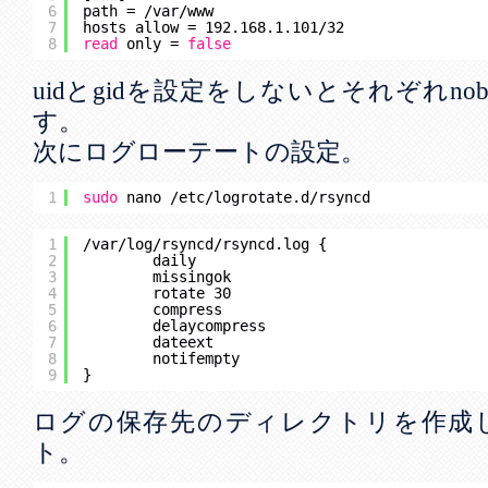
6
path = 
/var/www
7
hosts allow = 192.168.1.101
/32
8
read
only = 
false
uidとgidを設定をしないとそれぞれnobo
す。
次にログローテートの設定。
1
sudo
nano 
/etc/logrotate
.d
/rsyncd
1
/var/log/rsyncd/rsyncd
.log {
2
daily
3
missingok
4
rotate 30
5
compress
6
delaycompress
7
dateext
8
notifempty
9
}
ログの保存先のディレクトリを作成
ト。