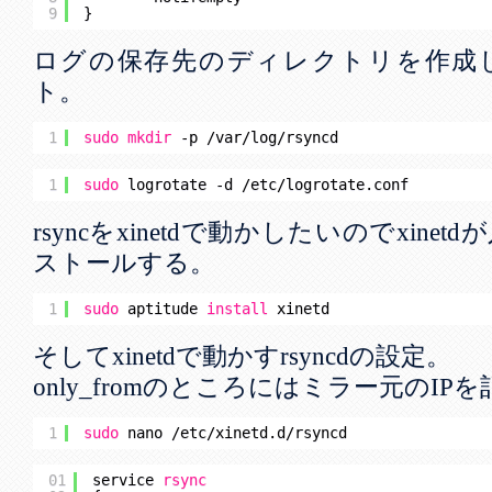
9
}
ログの保存先のディレクトリを作成
ト。
1
sudo
mkdir
-p 
/var/log/rsyncd
1
sudo
logrotate -d 
/etc/logrotate
.conf
rsyncをxinetdで動かしたいのでxin
ストールする。
1
sudo
aptitude 
install
xinetd
そしてxinetdで動かすrsyncdの設定。
only_fromのところにはミラー元のI
1
sudo
nano 
/etc/xinetd
.d
/rsyncd
01
service 
rsync