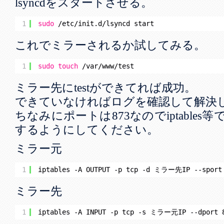
lsyncdをスタートさせる。
1
sudo
/etc/init
.d
/lsyncd
start
これでミラーされるか試してみる。
1
sudo
touch
/var/www/test
ミラー先にtestができてれば成功。
できていなければログを確認して解決
ちなみにポートは873なのでiptable
するようにしてください。
ミラー元
1
iptables -A OUTPUT -p tcp -d ミラー先IP --sport 
ミラー先
1
iptables -A INPUT -p tcp -s ミラー元IP --dport 8