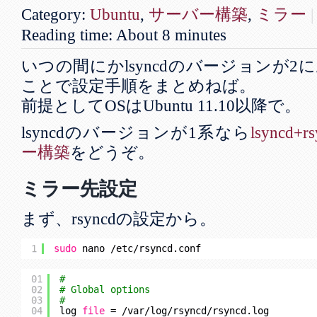
Category:
Ubuntu
,
サーバー構築
,
ミラー
|
Reading time: About 8 minutes
いつの間にかlsyncdのバージョンが
ことで設定手順をまとめねば。
前提としてOSはUbuntu 11.10以降で。
lsyncdのバージョンが1系なら
lsync
ー構築
をどうぞ。
ミラー先設定
まず、rsyncdの設定から。
1
sudo
nano 
/etc/rsyncd
.conf
01
#
02
# Global options
03
#
04
log 
file
= 
/var/log/rsyncd/rsyncd
.log