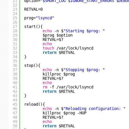
21
option=
"$SHORT_LOG $IGNORE_START_ERRORS $DEBU
22
23
RETVAL=0
24
25
prog=
"lsyncd"
26
27
start(){
28
echo
-n $
"Starting $prog: "
29
$prog $option
30
RETVAL=$?
31
echo
32
touch
/var/lock/lsyncd
33
return
$RETVAL
34
}
35
36
stop(){
37
echo
-n $
"Stopping $prog: "
38
killproc $prog
39
RETVAL=$?
40
echo
41
rm
-f 
/var/lock/lsyncd
42
return
$RETVAL
43
}
44
45
reload(){
46
echo
-n $
"Reloading configuration: "
47
killproc $prog -HUP
48
RETVAL=$?
49
echo
50
return
$RETVAL