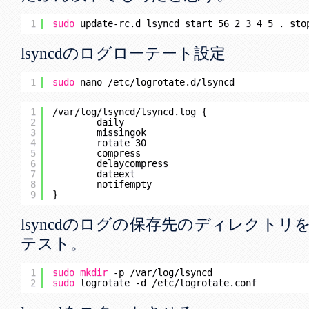
1
sudo
update-rc.d lsyncd start 56 2 3 4 5 . sto
lsyncdのログローテート設定
1
sudo
nano 
/etc/logrotate
.d
/lsyncd
1
/var/log/lsyncd/lsyncd
.log {
2
daily
3
missingok
4
rotate 30
5
compress
6
delaycompress
7
dateext
8
notifempty
9
}
lsyncdのログの保存先のディレクト
テスト。
1
sudo
mkdir
-p 
/var/log/lsyncd
2
sudo
logrotate -d 
/etc/logrotate
.conf