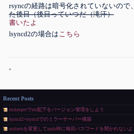
rsyncの経路は暗号化されていないので
た後日（後日っていつだ（滝汗）
書いたよ
lsyncd2の場合は
こちら
«
Recent Posts
etckeeperでetc配下をバージョン管理をしよう
lsyncd2+rsyncdでのミラーサーバー構築
sudoersを変更してsudo時に毎回パスワードを聞かれない