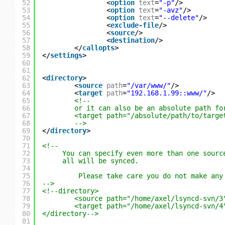
52
<
option
text
=
"-p"
/>
53
<
option
text
=
"-avz"
/>
54
<
option
text
=
"--delete"
/>
55
<
exclude-file
/>
56
<
source
/>
57
<
destination
/>
58
</
callopts
>
59
</
settings
>
60
61
62
<
directory
>
63
<
source
path
=
"/var/www/"
/>
64
<
target
path
=
"192.168.1.99::www/"
/>
65
<!--
66
or it can also be an absolute path fo
67
<target path="/absolute/path/to/targe
68
-->
69
</
directory
>
70
71
<!--
72
You can specify even more than one sourc
73
all will be synced.
74
75
Please take care you do not make any
76
-->
77
<!--directory>
78
<source path="/home/axel/lsyncd-svn/3
79
<target path="/home/axel/lsyncd-svn/4
80
</directory-->
81