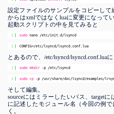
設定ファイルのサンプルをコピーして
からはxmlではなくluaに変更になって
起動スクリプトの中を見てみると
1
sudo
nano 
/etc/init
.d
/lsyncd
1
CONFIG=
/etc/lsyncd/lsyncd
.conf.lua
とあるので、/etc/lsyncd/lsyncd.conf
1
sudo
mkdir
-p 
/etc/lsyncd
1
sudo
cp
-p 
/usr/share/doc/lsyncd/examples/lrsy
そして編集。
sourceにはミラーしたいパス、targetに
に記述したモジュール名（今回の例で
く。