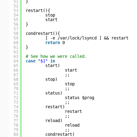
51
}
52
53
restart(){
54
stop
55
start
56
}
57
58
condrestart(){
59
[ -e 
/var/lock/lsyncd
] && restart
60
return
0
61
}
62
63
# See how we were called.
64
case
"$1"
in
65
start)
66
start
67
;;
68
stop)
69
stop
70
;;
71
status)
72
status $prog
73
;;
74
restart)
75
restart
76
;;
77
reload)
78
reload
79
;;
80
condrestart)