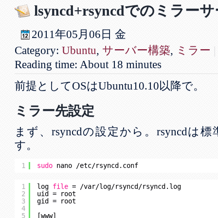
lsyncd+rsyncdでのミラ
2011年
05月
06日
金
Category:
Ubuntu
,
サーバー構築
,
ミラー
|
Reading time: About 18 minutes
前提としてOSはUbuntu10.10以降で。
ミラー先設定
まず、rsyncdの設定から。rsync
す。
1
sudo
nano 
/etc/rsyncd
.conf
1
log 
file
= 
/var/log/rsyncd/rsyncd
.log
2
uid = root
3
gid = root
4
5
[www]