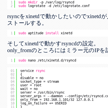
1
sudo
mkdir
-p 
/var/log/rsyncd
2
sudo
logrotate -d 
/etc/logrotate
.conf
rsyncをxinetdで動かしたいのでxin
ストールする。
1
sudo
aptitude 
install
xinetd
そしてxinetdで動かすrsyncdの設定。
only_fromのところにはミラー元のI
1
sudo
nano 
/etc/xinetd
.d
/rsyncd
01
service 
rsync
02
{
03
disable = no
04
socket_type = stream
05
user = root
06
wait = no
07
server = 
/usr/bin/rsync
08
server_args = --daemon --config=
/etc/rsyncd
.c
09
only_from = 192.168.1.101
/32
127.0.0.1
10
log_on_failure += USERID
11
}