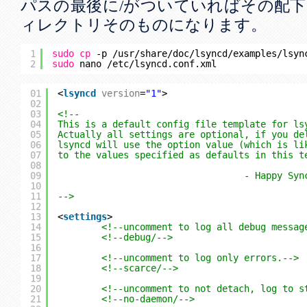
パスの最後に/がついていればその配
ィレクトリそのものになります。
1
sudo
cp
-p 
/usr/share/doc/lsyncd/examples/lsyn
2
sudo
nano 
/etc/lsyncd
.conf.xml
01
<
lsyncd
version
=
"1"
>
02
03
<!--
04
This is a default config file template for ls
05
Actually all settings are optional, if you de
06
lsyncd will use the option value (which is li
07
to the values specified as defaults in this t
08
09
- Happy Syn
10
11
-->
12
13
<
settings
>
14
<!--uncomment to log all debug messag
15
<!--debug/-->
16
17
<!--uncomment to log only errors.-->
18
<!--scarce/-->
19
20
<!--uncomment to not detach, log to s
21
<!--no-daemon/-->