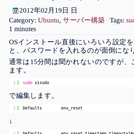
2012年
02月
19日
日
Category:
Ubuntu
,
サーバー構築
|
Tags:
su
1 minutes
OSインストール直後にいろいろ設定
と、パスワードを入れるのが面倒にな
通常は15分間は聞かれないのですが、
ます。
1
sudo
visudo
で編集します。
1
Defaults        env_reset
↓
1
Defaults        env_reset,timestamp_timeout=14