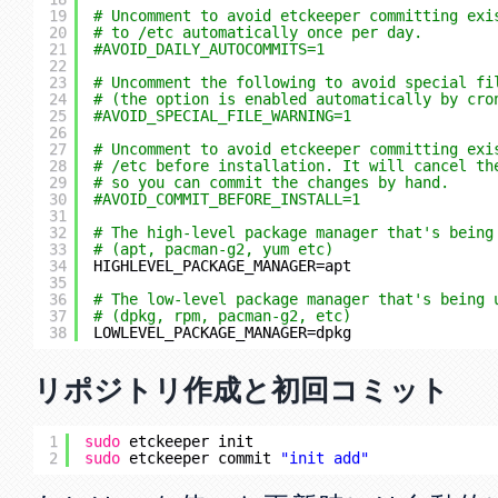
19
# Uncomment to avoid etckeeper committing exi
20
# to /etc automatically once per day.
21
#AVOID_DAILY_AUTOCOMMITS=1
22
23
# Uncomment the following to avoid special fi
24
# (the option is enabled automatically by cro
25
#AVOID_SPECIAL_FILE_WARNING=1
26
27
# Uncomment to avoid etckeeper committing exi
28
# /etc before installation. It will cancel th
29
# so you can commit the changes by hand.
30
#AVOID_COMMIT_BEFORE_INSTALL=1
31
32
# The high-level package manager that's being
33
# (apt, pacman-g2, yum etc)
34
HIGHLEVEL_PACKAGE_MANAGER=apt
35
36
# The low-level package manager that's being 
37
# (dpkg, rpm, pacman-g2, etc)
38
LOWLEVEL_PACKAGE_MANAGER=dpkg
リポジトリ作成と初回コミット
1
sudo
etckeeper init
2
sudo
etckeeper commit 
"init add"