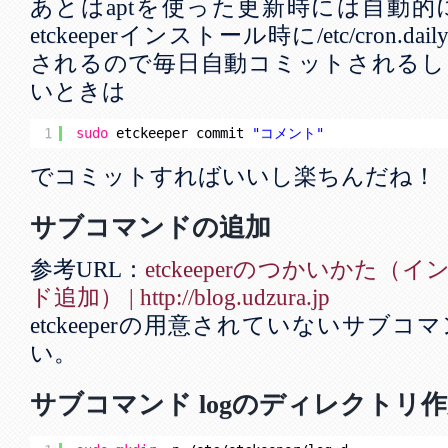
あとはaptを使った更新時には自動
etckeeperインストール時に/etc/cron.dai
されるので毎日自動コミットされるし
いときは
1
sudo
etckeeper commit 
"コメント"
でコミットすればいいし楽ちんだね！
サブコマンドの追加
参考URL：
etckeeperのつかいかた
ド追加） | http://blog.udzura.jp
etckeeperの用意されていないサブ
い。
サブコマンド logのディレクトリ