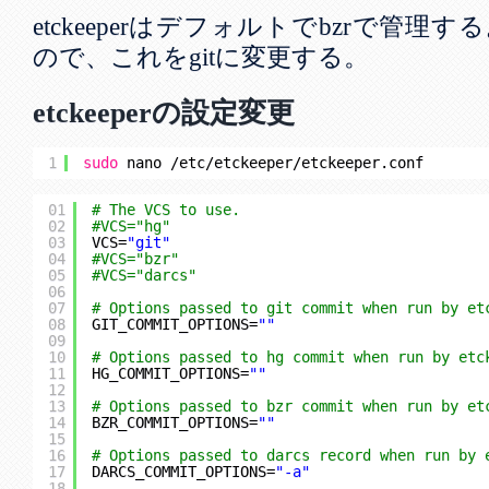
etckeeperはデフォルトでbzrで管
ので、これをgitに変更する。
etckeeperの設定変更
1
sudo
nano 
/etc/etckeeper/etckeeper
.conf
01
# The VCS to use.
02
#VCS="hg"
03
VCS=
"git"
04
#VCS="bzr"
05
#VCS="darcs"
06
07
# Options passed to git commit when run by et
08
GIT_COMMIT_OPTIONS=
""
09
10
# Options passed to hg commit when run by etc
11
HG_COMMIT_OPTIONS=
""
12
13
# Options passed to bzr commit when run by et
14
BZR_COMMIT_OPTIONS=
""
15
16
# Options passed to darcs record when run by 
17
DARCS_COMMIT_OPTIONS=
"-a"
18