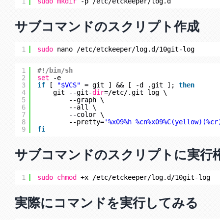
1
sudo
mkdir
-p 
/etc/etckeeper/log
.d
サブコマンドのスクリプト作成
1
sudo
nano 
/etc/etckeeper/log
.d
/10git-log
1
#!/bin/sh
2
set
-e
3
if
[ 
"$VCS"
= git ] && [ -d .git ]; 
then
4
git --git-
dir
=
/etc/
.git log \
5
--graph \
6
--all \
7
--color \
8
--pretty=
'%x09%h %cn%x09%C(yellow)(%cr
9
fi
サブコマンドのスクリプトに実行
1
sudo
chmod
+x 
/etc/etckeeper/log
.d
/10git-log
実際にコマンドを実行してみる