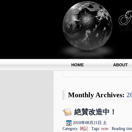
HOME
ABOUT
Monthly Archives:
2
絶賛改造中！
2010年
08月
21日
土
Category:
雑記
|
Tags:
note
|
Reading tim