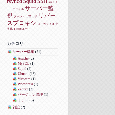
rsyncd
Squid
SSH
sudo
イ
サーバー監
ー・モバイル
視
リバー
フォント
ブラウザ
スプロキシ
ローカライズ
文
字化け
静的ルート
カテゴリ
サーバー構築
(21)
Apache
(2)
MySQL
(1)
Squid
(2)
Ubuntu
(13)
VMware
(1)
Wordpress
(1)
Zabbix
(2)
バージョン管理
(1)
ミラー
(3)
雑記
(2)