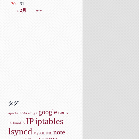
30
31
« 2月
«-»
タグ
google
apache
ESXi
etc
git
GRUB
IP
iptables
IE
InnoDB
lsyncd
note
MySQL
NIC