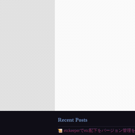
Recent Posts
etckeeperでetc配下をバージョン管