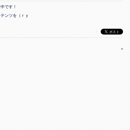
造中です！
ンテンツを（ｒｙ
|
»