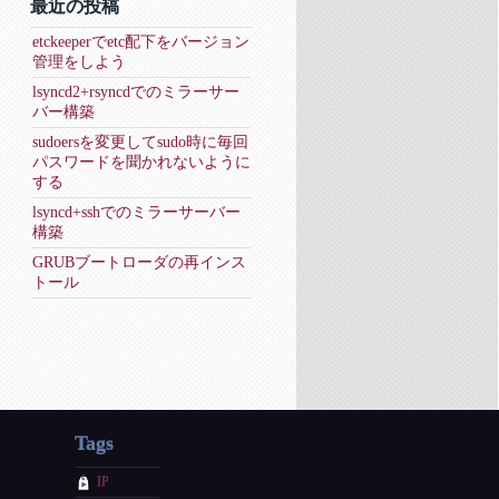
最近の投稿
etckeeperでetc配下をバージョン
管理をしよう
lsyncd2+rsyncdでのミラーサー
バー構築
sudoersを変更してsudo時に毎回
パスワードを聞かれないように
する
lsyncd+sshでのミラーサーバー
構築
GRUBブートローダの再インス
トール
Tags
IP